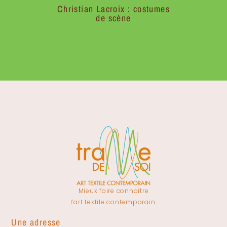
Christian Lacroix : costumes
de scène
Mieux faire connaître
l’art textile contemporain.
Une adresse